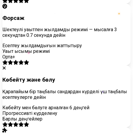
Форсаж
Шектеулі уақытпен жылдамдық режимі — мысалға 3
секундтан 0.7 секундқа дейін
Есептеу жылдамдығын жаттықтыру
Уақыт қысымы режимі
Орта+
Көбейту және бөлу
Қарапайым бір таңбалы сандардан күрделі үш таңбалы
есептеулерге дейін
Көбейту мен бөлуге арналған 6 деңгей
Прогрессивті күрделену
Барлық деңгейлер