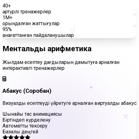
40+
әртүрлі тренажерлер
1M+
орындалған жаттығулар
√
95%
қанағаттанған пайдаланушылар
Ментальдық
арифметика
Жылдам есептеу дағдыларын дамытуға арналған
интерактивті тренажерлер
Абакус (Соробан)
Визуалды есептеуді үйретуге арналған виртуалды абакус
×
Шынайы тас анимациясы
Біртіндеп күрделену
Автоматты тексеру
Базалық деңгей