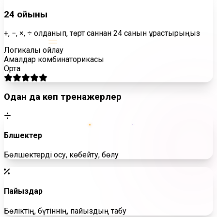
24 ойыны
=
+, −, ×, ÷ қолданып, төрт саннан 24 санын құрастырыңыз
Логикалық ойлау
Амалдар комбинаторикасы
Орта
Одан да көп тренажерлер
Бөлшектер
Бөлшектерді қосу, көбейту, бөлу
Пайыздар
Бөліктің, бүтіннің, пайыздың табу