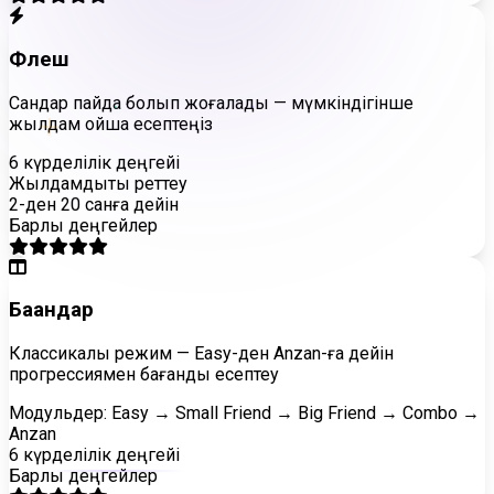
Флеш
Сандар пайда болып жоғалады — мүмкіндігінше
+
жылдам ойша есептеңіз
6 күрделілік деңгейі
Жылдамдықты реттеу
2-ден 20 санға дейін
Барлық деңгейлер
Бағандар
Классикалық режим — Easy-ден Anzan-ға дейін
прогрессиямен бағандық есептеу
Модульдер: Easy → Small Friend → Big Friend → Combo →
Anzan
6 күрделілік деңгейі
Барлық деңгейлер