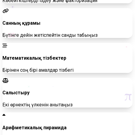
Көбейткіштерді іздеу және факторизация
Санның құрамы
∞
Бүтінге дейін жетіспейтін санды табыңыз
Математикалық тізбектер
Бірінен соң бірі амалдар тізбегі
π
Салыстыру
Екі өрнектің үлкенін анықтаңыз
Арифметикалық пирамида