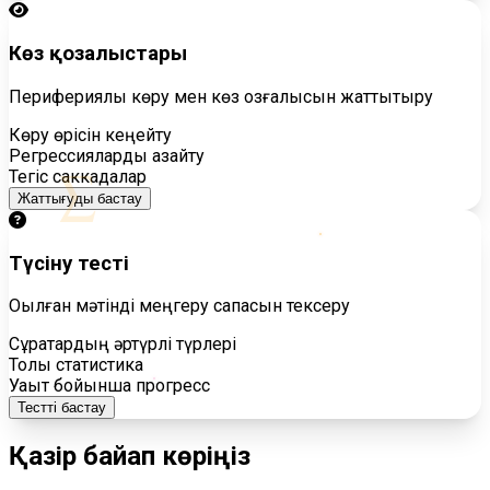
Көз қозғалыстары
Перифериялық көру мен көз қозғалысын жаттықтыру
Көру өрісін кеңейту
Регрессияларды азайту
∑
Тегіс саккадалар
Жаттығуды бастау
Түсіну тесті
Оқылған мәтінді меңгеру сапасын тексеру
Сұрақтардың әртүрлі түрлері
Толық статистика
Уақыт бойынша прогресс
Тестті бастау
Қазір
байқап көріңіз