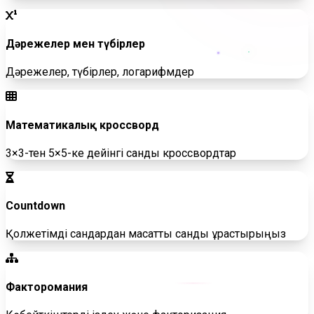
Дәрежелер мен түбірлер
Дәрежелер, түбірлер, логарифмдер
Математикалық кроссворд
3×3-тен 5×5-ке дейінгі сандық кроссвордтар
Countdown
Қолжетімді сандардан мақсатты санды құрастырыңыз
Факторомания