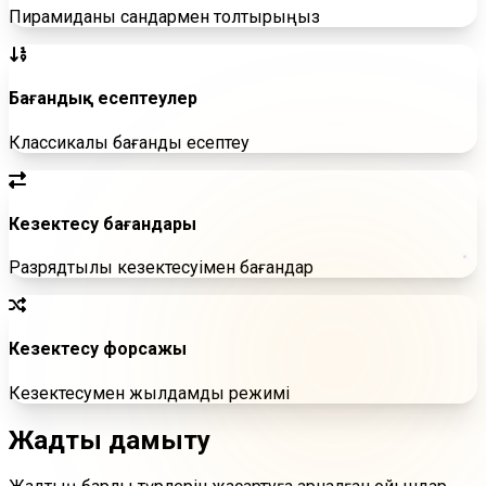
Пирамиданы сандармен толтырыңыз
Бағандық есептеулер
Классикалық бағандық есептеу
Кезектесу бағандары
Разрядтылық кезектесуімен бағандар
Кезектесу форсажы
Кезектесумен жылдамдық режимі
Жадты
дамыту