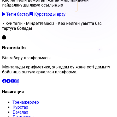
Қабілеттерін дамытып жатқан миллиондаған
∫
пайдаланушыларға қосылыңыз
Тегін бастау
Курстарды қарау
7 күн тегін • Міндеттемесіз • Кез келген уақытта бас
тартуға болады
Brainskills
Білім беру платформасы
Ментальдық арифметика, жылдам оқу және есті дамыту
бойынша оқытуға арналған платформа.
Навигация
Тренажерлер
Курстар
Бағалар