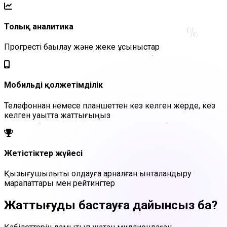
%
Толық аналитика
Прогресті бақылау және жеке ұсыныстар
Мобильді қолжетімділік
Телефоннан немесе планшеттен кез келген жерде, кез
келген уақытта жаттығыңыз
Жетістіктер жүйесі
Қызығушылықты қолдауға арналған ынталандыру
марапаттары мен рейтингтер
Жаттығуды бастауға дайынсыз ба?