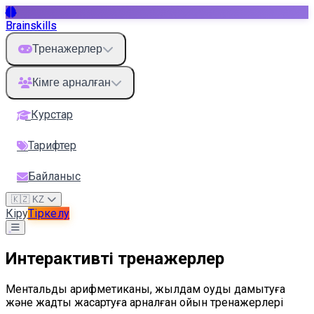
Brainskills
Тренажерлер
Кімге арналған
Курстар
Тарифтер
Байланыс
🇰🇿 KZ
Кіру
Тіркелу
Интерактивті тренажерлер
Ментальдық арифметиканы, жылдам оқуды дамытуға
және жадты жақсартуға арналған ойын тренажерлері