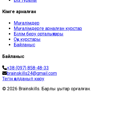
Біз туралы
Кімге арналған
Мұғалімдер
Мұғалімдерге арналған курстар
Білім беру орталықтары
Оқу курстары
Байланыс
Байланыс
+38 (097) 858-48-33
brainskills24@gmail.com
Тегін қолданып көру
© 2026 Brainskills. Барлық құқықтар қорғалған.