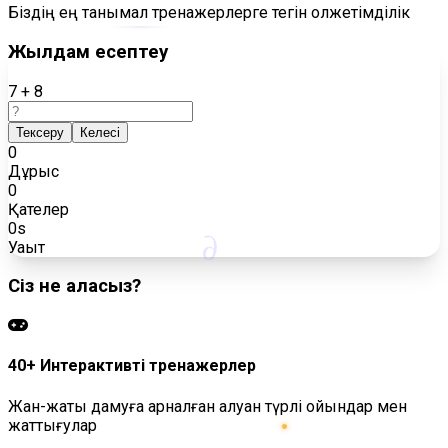
Біздің ең танымал тренажерлерге тегін қолжетімділік
Жылдам есептеу
7 + 8
Тексеру
Келесі
0
Дұрыс
0
Қателер
0s
∂
Уақыт
Сіз не аласыз?
40+ Интерактивті тренажерлер
Жан-жақты дамуға арналған алуан түрлі ойындар мен
жаттығулар