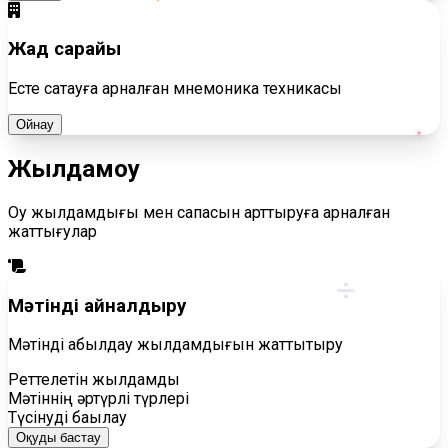
Жад сарайы
Есте сақтауға арналған мнемоника техникасы
Ойнау
Жылдам
оқу
Оқу жылдамдығы мен сапасын арттыруға арналған
жаттығулар
÷
Мәтінді айналдыру
Мәтінді қабылдау жылдамдығын жаттықтыру
Реттелетін жылдамдық
Мәтіннің әртүрлі түрлері
Түсінуді бақылау
Оқуды бастау