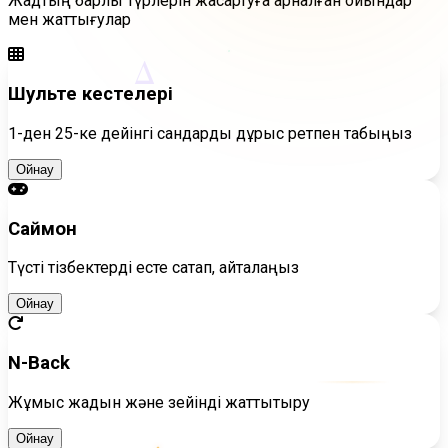
Жадтың барлық түрлерін жақсартуға арналған ойындар
мен жаттығулар
Δ
Шульте кестелері
1-ден 25-ке дейінгі сандарды дұрыс ретпен табыңыз
Ойнау
Саймон
Түсті тізбектерді есте сақтап, қайталаңыз
Ойнау
N-Back
Жұмыс жадын және зейінді жаттықтыру
Ойнау