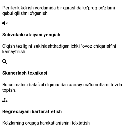
Periferik ko'rish yordamida bir qarashda ko'proq so'zlarni
qabul qilishni o'rganish.
Subvokalizatsiyani yengish
O'qish tezligini sekinlashtiradigan ichki "ovoz chiqarish"ni
kamaytirish.
Skanerlash texnikasi
Butun matnni batafsil o'qimasdan asosiy ma'lumotlarni tezda
topish.
Regressiyani bartaraf etish
Ko'zlarning orqaga harakatlanishini to'xtatish.