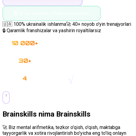
Ta'lim markazi sifatida boshlash
🇺🇦 100% ukrainalik ishlanma
🚀 40+ noyob o'yin trenajyorlari
🔒 Qaramlik franshizalar va yashirin royaltilarsiz
10 000+
OQUVCHILAR
30+
TRENAJYORLAR
√
4
COUNTRIES
Brainskills nima
Brainskills
🚀 Biz mental arifmetika, tezkor o'qish, o'qish, maktabga
tayyorgarlik va xotira rivojlantirish bo'yicha eng to'liq onlayn