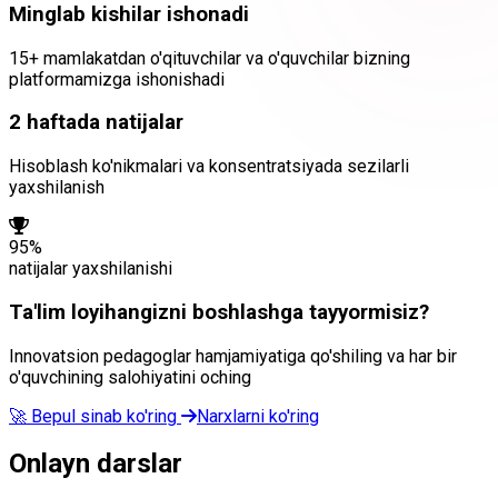
Minglab kishilar ishonadi
15+ mamlakatdan o'qituvchilar va o'quvchilar bizning
platformamizga ishonishadi
2 haftada natijalar
Hisoblash ko'nikmalari va konsentratsiyada sezilarli
yaxshilanish
95%
natijalar yaxshilanishi
Ta'lim loyihangizni boshlashga tayyormisiz?
Innovatsion pedagoglar hamjamiyatiga qo'shiling va har bir
o'quvchining salohiyatini oching
🚀
Bepul sinab ko'ring
Narxlarni ko'ring
Onlayn darslar