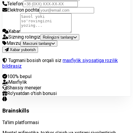
Telefon
Elektron pochta
Xabar
Sizning rolingiz
Rolingizni tanlang
Mavzu
Mavzuni tanlang
Xabar yuborish
Tugmani bosish orqali siz
maxfiylik siyosatiga rozilik
bildirasiz
100% bepul
Maxfiylik
Shaxsiy menejer
Ro'yxatdan o'tish bonusi
Brainskills
Ta'lim platformasi
Mental arifmetika, tezkor o'qish va xotirani rivojlantirish