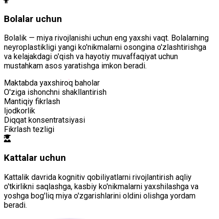
Bolalar uchun
Bolalik — miya rivojlanishi uchun eng yaxshi vaqt. Bolalarning
neyroplastikligi yangi ko'nikmalarni osongina o'zlashtirishga
va kelajakdagi o'qish va hayotiy muvaffaqiyat uchun
mustahkam asos yaratishga imkon beradi.
Maktabda yaxshiroq baholar
O'ziga ishonchni shakllantirish
Mantiqiy fikrlash
Ijodkorlik
Diqqat konsentratsiyasi
Fikrlash tezligi
Kattalar uchun
Kattalik davrida kognitiv qobiliyatlarni rivojlantirish aqliy
o'tkirlikni saqlashga, kasbiy ko'nikmalarni yaxshilashga va
yoshga bog'liq miya o'zgarishlarini oldini olishga yordam
beradi.