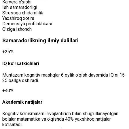
Karyera o'sishi
Ish samaradorligi
Stressga chidamlilik
Yaxshiroq xotira
Demensiya profilaktikasi
O'ziga ishonch
Samaradorlikning ilmiy dalillari
+25%
IQ ko'rsatkichlari
Muntazam kognitiv mashqlar 6 oylik o'qish davomida IQ ni 15-
25 ballga oshiradi.
+40%
Akademik natijalar
Kognitiv ko'nikmalarni rivojlantirish bilan shug'ullanayotgan
bolalar matematika va o'qishda 40% yaxshiroq natijalar
ko'rsatadi.