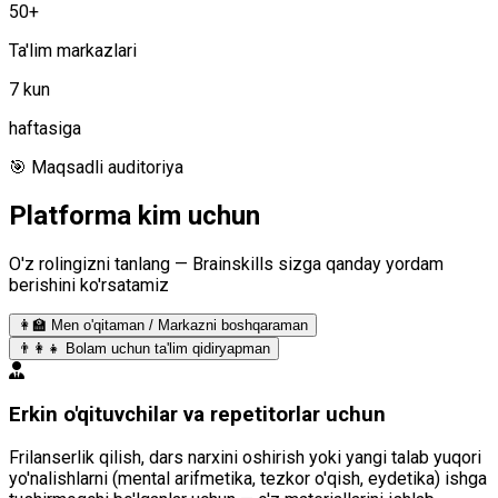
50+
Ta'lim markazlari
7 kun
haftasiga
🎯 Maqsadli auditoriya
Platforma
kim uchun
O'z rolingizni tanlang — Brainskills sizga qanday yordam
berishini ko'rsatamiz
👩‍🏫 Men o'qitaman / Markazni boshqaraman
👨‍👩‍👧 Bolam uchun ta'lim qidiryapman
Erkin o'qituvchilar va repetitorlar uchun
Frilanserlik qilish, dars narxini oshirish yoki yangi talab yuqori
yo'nalishlarni (mental arifmetika, tezkor o'qish, eydetika) ishga