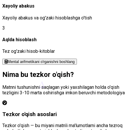
Xayoliy abakus
Xayoliy abakus va og'zaki hisoblashga o'tish
3
Aqlda hisoblash
Tez og'zaki hisob-kitoblar
Mental arifmetikani o'rganishni boshlang
Nima bu
tezkor o'qish
?
Δ
Matnni tushunishni saqlagan yoki yaxshilagan holda o'qish
tezligini 3-10 marta oshirishga imkon beruvchi metodologiya
Tezkor o'qish asoslari
Tezkor o'qish — bu miyani matnli ma'lumotlarni ancha tezroq