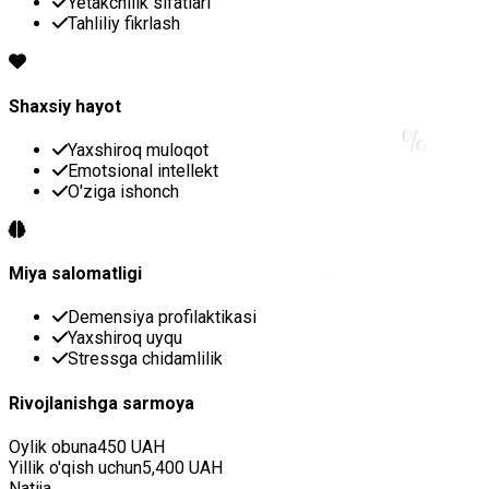
Yetakchilik sifatlari
Tahliliy fikrlash
Shaxsiy hayot
%
Yaxshiroq muloqot
Emotsional intellekt
O'ziga ishonch
Miya salomatligi
Demensiya profilaktikasi
Yaxshiroq uyqu
Stressga chidamlilik
Rivojlanishga sarmoya
Oylik obuna
450 UAH
Yillik o'qish uchun
5,400 UAH
Natija