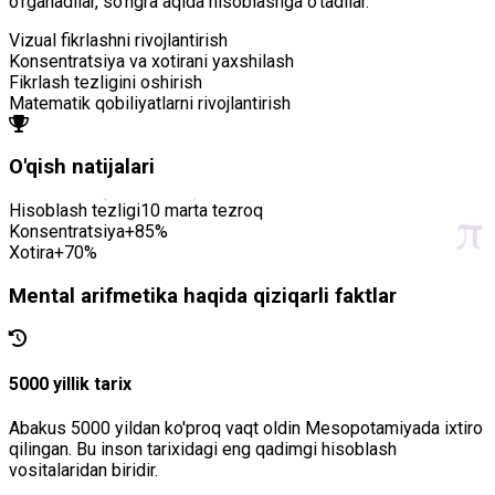
o'rganadilar, so'ngra aqlda hisoblashga o'tadilar.
Vizual fikrlashni rivojlantirish
Konsentratsiya va xotirani yaxshilash
Fikrlash tezligini oshirish
Matematik qobiliyatlarni rivojlantirish
O'qish natijalari
π
Hisoblash tezligi
10 marta tezroq
Konsentratsiya
+85%
Xotira
+70%
Mental arifmetika haqida qiziqarli faktlar
5000 yillik tarix
Abakus 5000 yildan ko'proq vaqt oldin Mesopotamiyada ixtiro
qilingan. Bu inson tarixidagi eng qadimgi hisoblash
vositalaridan biridir.