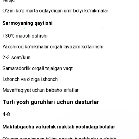
O'zini ko'p marta oqlaydigan umr bo'yi ko'nikmalar
Sarmoyaning qaytishi
+30% maosh oshishi
Yaxshiroq ko'nikmalar orqali lavozim ko'tarilishi
2-3 soat/kun
Samaradorlik orqali tejalgan vaqt
Ishonch va o'ziga ishonch
Muvaffaqiyat uchun bebaho sifatlar
Turli yosh guruhlari uchun dasturlar
4-8
Maktabgacha va kichik maktab yoshidagi bolalar