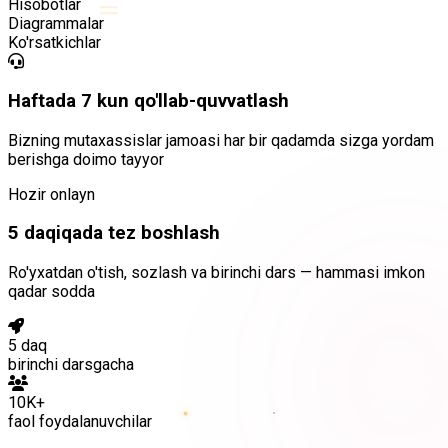
=
Hisobotlar
Diagrammalar
Ko'rsatkichlar
Haftada 7 kun qo'llab-quvvatlash
Bizning mutaxassislar jamoasi har bir qadamda sizga yordam
berishga doimo tayyor
Hozir onlayn
5 daqiqada tez boshlash
Ro'yxatdan o'tish, sozlash va birinchi dars — hammasi imkon
qadar sodda
5 daq
birinchi darsgacha
10K+
faol foydalanuvchilar