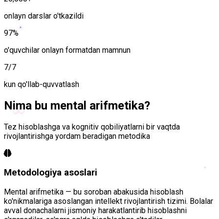
onlayn darslar o'tkazildi
97%
o'quvchilar onlayn formatdan mamnun
7/7
kun qo'llab-quvvatlash
∞
Nima bu
mental arifmetika
?
Tez hisoblashga va kognitiv qobiliyatlarni bir vaqtda
rivojlantirishga yordam beradigan metodika
Metodologiya asoslari
Mental arifmetika — bu soroban abakusida hisoblash
ko'nikmalariga asoslangan intellekt rivojlantirish tizimi. Bolalar
avval donachalarni jismoniy harakatlantirib hisoblashni