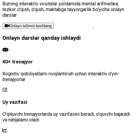
Bizning interaktiv vositalar yordamida mental arifmetika,
tezkor o'qish, o'qish, maktabga tayyorgarlik bo'yicha onlayn
darslar
Onlayn ta'limni boshlang
Onlayn darslar qanday ishlaydi
40+ trenajyor
Kognitiv qobiliyatlarni rivojlantirish uchun interaktiv o'yin-
trenajyorlar
Uy vazifasi
O'qituvchi trenajyorlarda uy vazifasini beradi, o'quvchi bajaradi
va natijalarni oladi