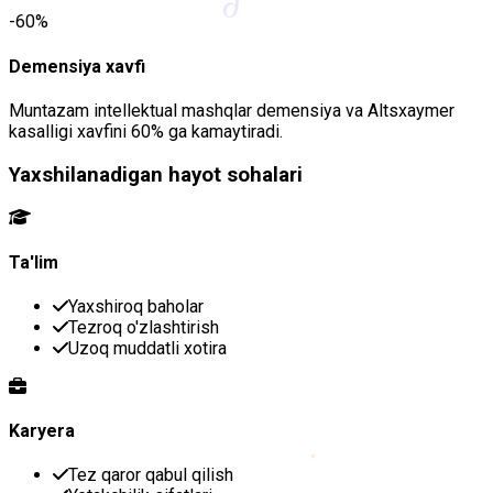
∂
-60%
Demensiya xavfi
Muntazam intellektual mashqlar demensiya va Altsxaymer
kasalligi xavfini 60% ga kamaytiradi.
Yaxshilanadigan hayot sohalari
Ta'lim
Yaxshiroq baholar
Tezroq o'zlashtirish
Uzoq muddatli xotira
Karyera
Tez qaror qabul qilish