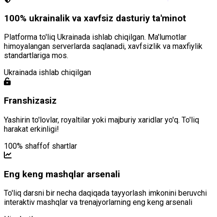
100% ukrainalik va xavfsiz dasturiy ta'minot
Platforma to'liq Ukrainada ishlab chiqilgan. Ma'lumotlar
himoyalangan serverlarda saqlanadi, xavfsizlik va maxfiylik
standartlariga mos.
Ukrainada ishlab chiqilgan
Franshizasiz
Yashirin to'lovlar, royaltilar yoki majburiy xaridlar yo'q. To'liq
harakat erkinligi!
100% shaffof shartlar
Eng keng mashqlar arsenali
To'liq darsni bir necha daqiqada tayyorlash imkonini beruvchi
interaktiv mashqlar va trenajyorlarning eng keng arsenali