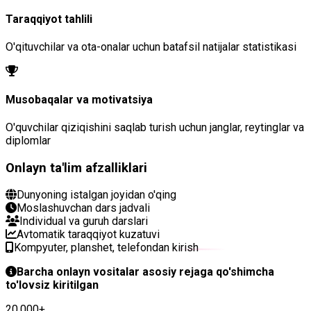
Taraqqiyot tahlili
O'qituvchilar va ota-onalar uchun batafsil natijalar statistikasi
Musobaqalar va motivatsiya
O'quvchilar qiziqishini saqlab turish uchun janglar, reytinglar va
diplomlar
Onlayn ta'lim afzalliklari
Dunyoning istalgan joyidan o'qing
Moslashuvchan dars jadvali
Individual va guruh darslari
Avtomatik taraqqiyot kuzatuvi
Kompyuter, planshet, telefondan kirish
Barcha onlayn vositalar asosiy rejaga qo'shimcha
to'lovsiz kiritilgan
20,000+