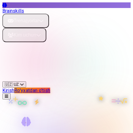
Brainskills
Trenajyorlar
Kim uchun
Kurslar
Narxlar
Kontaktlar
🇺🇿 UZ
Kirish
Ro'yxatdan o'tish