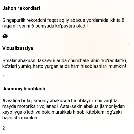
Jahon rekordlari
Singapurlik rekordchi faqat aqliy abakus yordamida ikkita 8
raqamli sonni 6 soniyada ko'paytira oladi!
Vizualizatsiya
Bolalar abakusni tasavvurlarida shunchalik aniq "ko'radilar"ki,
ko'zlari yumiq, hatto yurganlarida ham hisoblashlari mumkin!
1
Jismoniy hisoblash
Avvaliga bola jismoniy abakusda hisoblaydi, shu vaqtda
mayda motorika rivojlanadi. Asta-sekin abakus jismoniydan
xayoliyga o'tadi va bola murakkab hisob-kitoblarni og'zaki
bajarishi mumkin.
2