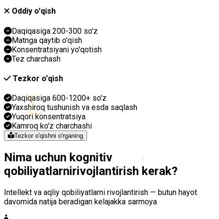
Oddiy o'qish
Daqiqasiga 200-300 so'z
Matnga qaytib o'qish
Konsentratsiyani yo'qotish
Tez charchash
Tezkor o'qish
∑
Daqiqasiga 600-1200+ so'z
Yaxshiroq tushunish va esda saqlash
Yuqori konsentratsiya
Kamroq ko'z charchashi
Tezkor o'qishni o'rganing
Nima uchun
kognitiv
qobiliyatlarni
rivojlantirish kerak?
Intellekt va aqliy qobiliyatlarni rivojlantirish — butun hayot
davomida natija beradigan kelajakka sarmoya