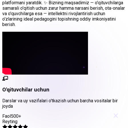
platformani yaratdik.
✨ Bizning maqsadimiz — o'qituvchilarga
samarali o'qitish uchun zarur hamma narsani berish, ota-onalar
va o'quvchilarga esa — intellektni rivojlantirish uchun
o'zlarining ideal pedagogini topishning oddiy imkoniyatini
berish.
O'qituvchilar uchun
Darslar va uy vazifalari o'tkazish uchun barcha vositalar bir
joyda
×
Faol
500+
Reyting