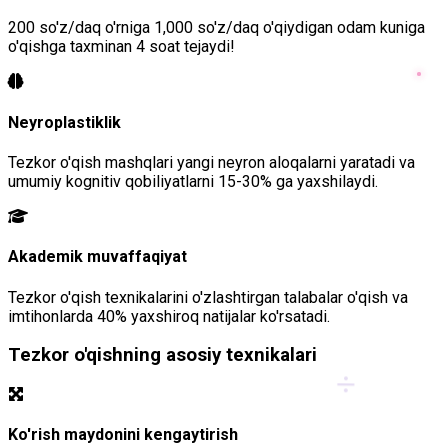
200 so'z/daq o'rniga 1,000 so'z/daq o'qiydigan odam kuniga
o'qishga taxminan 4 soat tejaydi!
Neyroplastiklik
Tezkor o'qish mashqlari yangi neyron aloqalarni yaratadi va
umumiy kognitiv qobiliyatlarni 15-30% ga yaxshilaydi.
Akademik muvaffaqiyat
Tezkor o'qish texnikalarini o'zlashtirgan talabalar o'qish va
imtihonlarda 40% yaxshiroq natijalar ko'rsatadi.
Tezkor o'qishning asosiy texnikalari
÷
Ko'rish maydonini kengaytirish