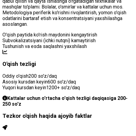
qabul qilish va qayta ishlashga o'rgatadigan texnikalar va
mashqlar to'plami. Bolalar, o'smirlar va kattalar uchun mos.
Metodologiya periferik ko'rishni rivojlantirish, yomon o'qish
odatlarini bartaraf etish va konsentratsiyani yaxshilashga
asoslangan.
O'qish paytida ko'rish maydonini kengaytirish
Subvokalizatsiyani (ichki nutqni) kamaytirish
Tushunish va esda saqlashni yaxshilash
O'qish tezligi
Oddiy o'qish
200 so'z/daq
Asosiy kursdan keyin
600 so'z/daq
Yuqori kursdan keyin
1200+ so'z/daq
Kattalar uchun o'rtacha o'qish tezligi daqiqasiga 200-
250 so'z
Tezkor o'qish haqida ajoyib faktlar