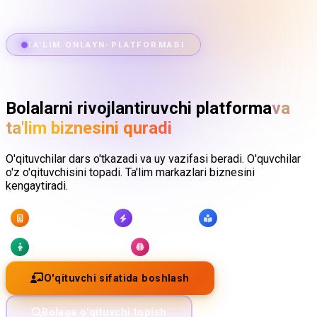
TA'LIM ONLAYN-PLATFORMASI
Bolalarni rivojlantiruvchi platforma
va
ta'lim biznesini quradi
O'qituvchilar dars o'tkazadi va uy vazifasi beradi. O'quvchilar
o'z o'qituvchisini topadi. Ta'lim markazlari biznesini
kengaytiradi.
Mental arifmetika
Tezkor o'qish
O'qish
Maktabga tayyorgarlik
Xotirani rivojlantirish
O'qituvchi sifatida boshlash
Bolaga o'qituvchi topish