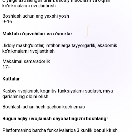
O'yinga asoslangan ta'lim, asosiy hisoblash va o'qish
ko'nikmalarini rivojlantirish.
Boshlash uchun eng yaxshi yosh
9-16
∫
Maktab o'quvchilari va o'smirlar
Jiddiy mashg'ulotlar, imtihonlarga tayyorgarlik, akademik
ko'nikmalarni rivojlantirish.
Maksimal samaradorlik
17+
Kattalar
Kasbiy rivojlanish, kognitiv funksiyalarni saqlash, miya
qarishining oldini olish.
Boshlash uchun hech qachon kech emas
Bugun aqliy rivojlanish sayohatingizni boshlang!
Platformaning barcha funksiyalariga 3 kunlik bepul kirish