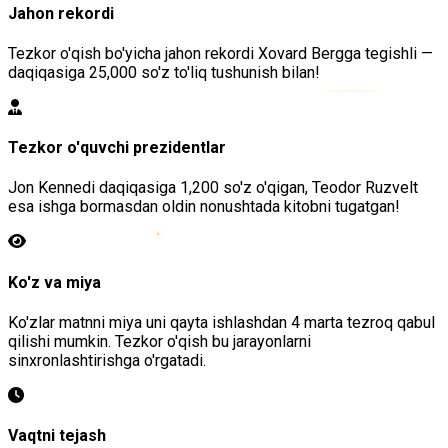
Jahon rekordi
Tezkor o'qish bo'yicha jahon rekordi Xovard Bergga tegishli —
daqiqasiga 25,000 so'z to'liq tushunish bilan!
Tezkor o'quvchi prezidentlar
Jon Kennedi daqiqasiga 1,200 so'z o'qigan, Teodor Ruzvelt
esa ishga bormasdan oldin nonushtada kitobni tugatgan!
Ko'z va miya
Ko'zlar matnni miya uni qayta ishlashdan 4 marta tezroq qabul
qilishi mumkin. Tezkor o'qish bu jarayonlarni
sinxronlashtirishga o'rgatadi.
Vaqtni tejash