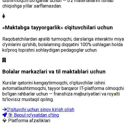
tushirmoqchi bo'lganlar uchun — o'z materiallarini ishlab
chiqishga yillar sarflamasdan.
«Maktabga tayyorgarlik» o'qituvchilari uchun
Raqobatchilardan ajralib turmoqchi, darslariga interaktiv miya
o'yinlarini qo'shib, bolalarning diqqatini 100% ushlagan holda
ko'proq topishni xohlaydigan pedagoglar uchun.
Bolalar markazlari va til maktablari uchun
Kurslar qatorini kengaytirmoqchi, o'qituvchilar ishini
avtomatlashtirmoqchi, tayyor barqaror IT-platforma olmoqchi
bo'lgan rahbarlar uchun — franshiza majburiyatlari va royalti
to'lovisiz mustaqil qoling.
O'qituvchi uchun sinov kirish olish
🎯 Bepul ro'yxatdan o'ting
💎 Platforma afzalliklari