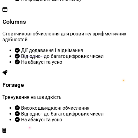
Columns
Стовпчикові обчислення для розвитку арифметичних
здібностей
Дії додавання і віднімання
Від одно- до багатоцифрових чисел
На абакусі та усно
Forsage
Тренування на швидкість
Високошвидкісні обчислення
Від одно- до багатоцифрових чисел
На абакусі та усно