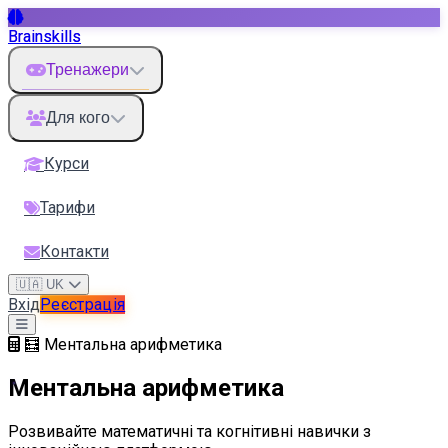
Brainskills
Тренажери
Для кого
Курси
Тарифи
Контакти
🇺🇦 UK
Вхід
Реєстрація
🧮 Ментальна арифметика
Ментальна арифметика
Розвивайте математичні та когнітивні навички з