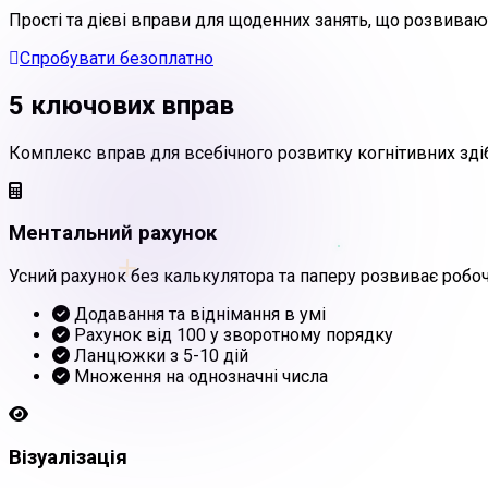
Прості та дієві вправи для щоденних занять, що розвивают
Спробувати безоплатно
5 ключових вправ
Комплекс вправ для всебічного розвитку когнітивних зді
Ментальний рахунок
+
Усний рахунок без калькулятора та паперу розвиває робоч
Додавання та віднімання в умі
Рахунок від 100 у зворотному порядку
Ланцюжки з 5-10 дій
Множення на однозначні числа
Візуалізація