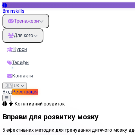
Brainskills
Тренажери
Для кого
Курси
Тарифи
Контакти
🇺🇦 UK
Вхід
Реєстрація
🧠 Когнітивний розвиток
Вправи для розвитку мозку
5 ефективних методик для тренування дитячого мозку в