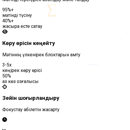
∑
95%+
мәтінді түсіну
40%+
жақсырақ есте сақтау
Көру өрісін кеңейту
Мәтіннің үлкенірек блоктарын қамту
3-5x
кеңірек көру өрісі
50%
аз көз қозғалысы
Зейін шоғырландыру
Фокустау қабілетін жақсарту