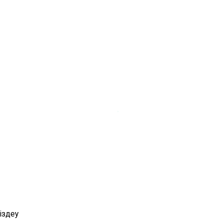
іздеу