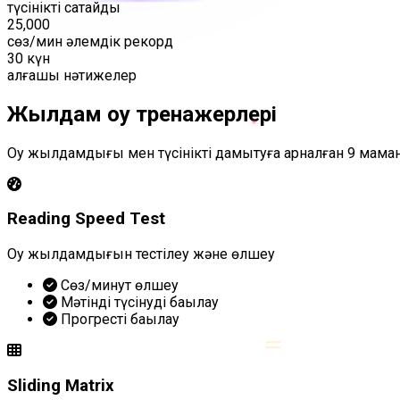
түсінікті сақтайды
25,000
сөз/мин әлемдік рекорд
30 күн
алғашқы нәтижелер
Жылдам оқу тренажерлері
Оқу жылдамдығы мен түсінікті дамытуға арналған 9 мам
Reading Speed Test
Оқу жылдамдығын тестілеу және өлшеу
Сөз/минут өлшеу
Мәтінді түсінуді бақылау
Прогресті бақылау
=
Sliding Matrix