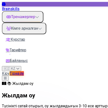
Brainskills
Тренажерлер
Кімге арналған
Курстар
Тарифтер
Байланыс
🇰🇿 KZ
Кіру
Тіркелу
📚 Жылдам оқу
Жылдам оқу
Түсінікті сақтай отырып, оқу жылдамдығын 3-10 есе артт