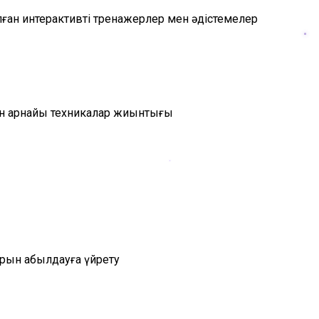
лған интерактивті тренажерлер мен әдістемелер
ған арнайы техникалар жиынтығы
рын қабылдауға үйрету