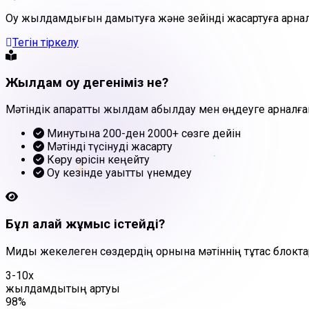
Оқу жылдамдығын дамытуға және зейінді жақсартуға арна
Тегін тіркелу
Жылдам оқу дегеніміз не?
Мәтіндік ақпаратты жылдам қабылдау мен өңдеуге арнал
Минутына 200-ден 2000+ сөзге дейін
Мәтінді түсінуді жақсарту
+
Көру өрісін кеңейту
Оқу кезінде уақытты үнемдеу
Бұл қалай жұмыс істейді?
Миды жекелеген сөздердің орнына мәтіннің тұтас блокта
3-10x
жылдамдықтың артуы
98%