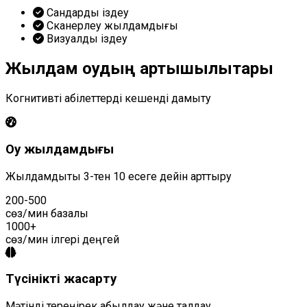
Сандарды іздеу
Сканерлеу жылдамдығы
Визуалды іздеу
Жылдам оқудың артықшылықтары
Когнитивті қабілеттерді кешенді дамыту
Оқу жылдамдығы
Жылдамдықты 3-тен 10 есеге дейін арттыру
200-500
сөз/мин базалық
1000+
сөз/мин ілгері деңгей
Түсінікті жақсарту
Мәтінді тереңірек қабылдау және талдау