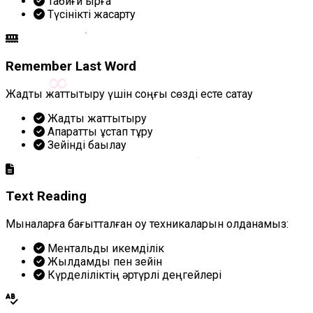
Табиғи ырғақ
Түсінікті жақсарту
Remember Last Word
∞
Жадты жаттықтыру үшін соңғы сөзді есте сақтау
Жадты жаттықтыру
Ақпаратты ұстап тұру
Зейінді бақылау
Text Reading
Мыналарға бағытталған оқу техникаларын қолданамыз:
Ментальдық икемділік
Жылдамдық пен зейін
Күрделіліктің әртүрлі деңгейлері