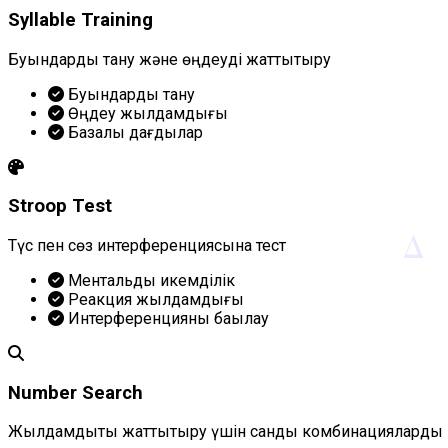
Syllable Training
Буындарды тану және өңдеуді жаттықтыру
Буындарды тану
Өңдеу жылдамдығы
Базалық дағдылар
Stroop Test
Δ
Түс пен сөз интерференциясына тест
Ментальдық икемділік
Реакция жылдамдығы
Интерференцияны бақылау
Number Search
Жылдамдықты жаттықтыру үшін сандық комбинацияларды 