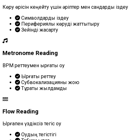
Көру өрісін кеңейту үшін әріптер мен сандарды іздеу
Символдарды іздеу
Перифериялық көруді жаттықтыру
Зейінді жақсарту
Metronome Reading
BPM реттеумен ырғақты оқу
Ырғақты реттеу
Субвокализацияны жою
Тұрақты жылдамдық
Flow Reading
Ырғақпен үздіксіз тегіс оқу
Оқудың тегістігі