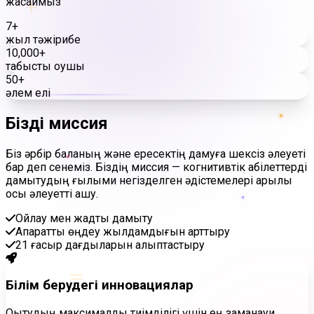
+
жасаймыз
7+
жыл тәжірибе
10,000+
табысты оқушы
50+
әлем елі
Біздің
миссия
Біз әрбір баланың және ересектің дамуға шексіз әлеуеті
бар деп сенеміз. Біздің миссия — когнитивтік қабілеттерді
дамытудың ғылыми негізделген әдістемелері арқылы
осы әлеуетті ашу.
Ойлау мен жадты дамыту
Ақпаратты өңдеу жылдамдығын арттыру
21 ғасыр дағдыларын қалыптастыру
=
Білім берудегі инновациялар
Оқытудың максималды тиімділігі үшін ең заманауи