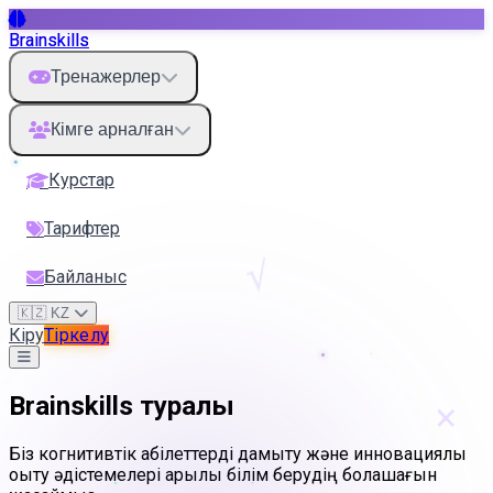
Brainskills
Тренажерлер
Кімге арналған
Курстар
Тарифтер
√
Байланыс
🇰🇿 KZ
Кіру
Тіркелу
×
Brainskills туралы
Біз когнитивтік қабілеттерді дамыту және инновациялық
оқыту әдістемелері арқылы білім берудің болашағын