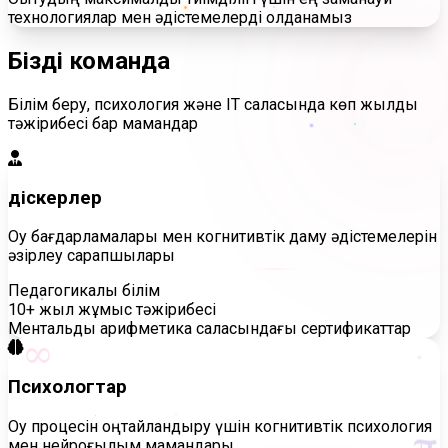
технологиялар мен әдістемелерді қолданамыз
Біздің
команда
Білім беру, психология және IT саласында көп жылдық
тәжірибесі бар мамандар
Әдіскерлер
Оқу бағдарламалары мен когнитивтік даму әдістемелерін
әзірлеу сарапшылары
Педагогикалық білім
10+ жыл жұмыс тәжірибесі
Ментальдық арифметика саласындағы сертификаттар
∞
Психологтар
π
Оқу процесін оңтайландыру үшін когнитивтік психология
мен нейроғылым мамандары