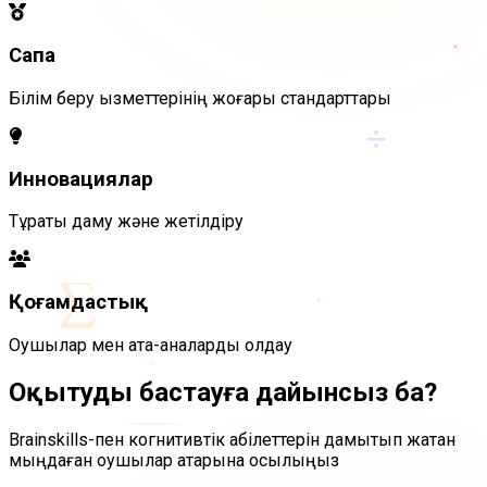
Сапа
Білім беру қызметтерінің жоғары стандарттары
÷
Инновациялар
Тұрақты даму және жетілдіру
∑
Қоғамдастық
Оқушылар мен ата-аналарды қолдау
Оқытуды бастауға дайынсыз ба?
Brainskills-пен когнитивтік қабілеттерін дамытып жатқан
мыңдаған оқушылар қатарына қосылыңыз