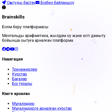
Оқытуды бастау
Бізбен байланысу
∂
Brainskills
Білім беру платформасы
Ментальдық арифметика, жылдам оқу және есті дамыту
%
бойынша оқытуға арналған платформа.
Навигация
Тренажерлер
Курстар
Бағалар
∫
Біз туралы
Кімге арналған
Мұғалімдер
Мұғалімдерге арналған курстар