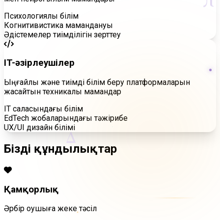
Психологиялық білім
Когнитивистика мамандануы
Әдістемелер тиімділігін зерттеу
IT-әзірлеушілер
Ыңғайлы және тиімді білім беру платформаларын
жасайтын техникалық мамандар
IT саласындағы білім
EdTech жобаларындағы тәжірибе
UX/UI дизайн білімі
Δ
Біздің
құндылықтар
Қамқорлық
Әрбір оқушыға жеке тәсіл